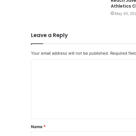
Reach Javel
Athletics 
May 30, 20
Leave a Reply
Your email address will not be published.
Required fie
C
o
m
m
e
n
t
Name
*
*