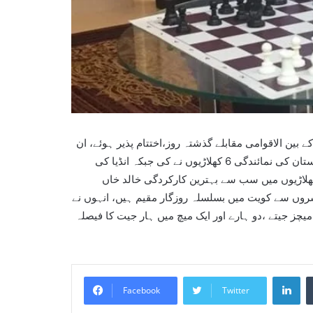
بین الاقوامی مقابلے گذشتہ روز،اختتام پذیر ہوئے، ان
مقابلوں میں 82 ممالک کے 3000 سے زائد کھلاڑیوں نے حصہ لیا، پاکستان کی نمائندگی 6 کھلاڑیوں نے کی جبکہ انڈیا کی
تانی کھلاڑیوں میں سب سے بہترین کارکردگی خالد خاں
روں سے کویت میں بسلسلہ روزگار مقیم ہیں، انہوں نے
ل 9 راونڈز میں 6 اعشاریہ 5 پوائنٹس اسکور کئے، یعنی انہوں نے 6 میچز جیتے ،دو ہارے اور ایک میچ میں ہار جیت کا فیصلہ
Li
Facebook
Twitter