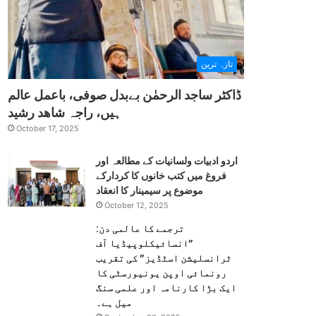
تازہ ترین
ڈاکٹر ساجد الرحمٰن بےبدل صوفی، باعمل عالم
ہیں، راجہ شاھد رشید
October 17, 2025
اردو ادبیات ولسانیات کے مطالعہ اور
فروغ میں کتب خانوں کا کردارکے
موضوع پر سیمینار کا انعقاد
October 12, 2025
ترجمے کا عالمی دن:
”انسائیکلوپیڈیا آف
ٹرانسلیشن اسٹڈیز” کی تقریب
رونمائی اوپن یونیورسٹی کا
ایک بڑا کارنامہ اور علمی سنگ
میل ہے۔