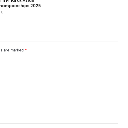
in Final at Asian
Championships 2025
25
lds are marked
*