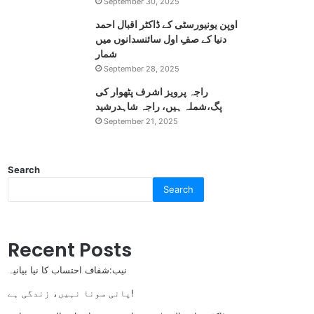
September 30, 2025
اوپن یونیورسٹی کے ڈاکٹر اقبال احمد
دنیا کے صفِ اول سائنسدانوں میں
شمار
September 28, 2025
راجہ پرویز اشرف پٹھوار کی
پگ،شملہ ہیں، راجہ شاہدرشید
September 21, 2025
Search
Search
Recent Posts
نیب:شفاف احتساب کا نیا بیانیہ
پانی سونا نہیں، زندگی ہے!