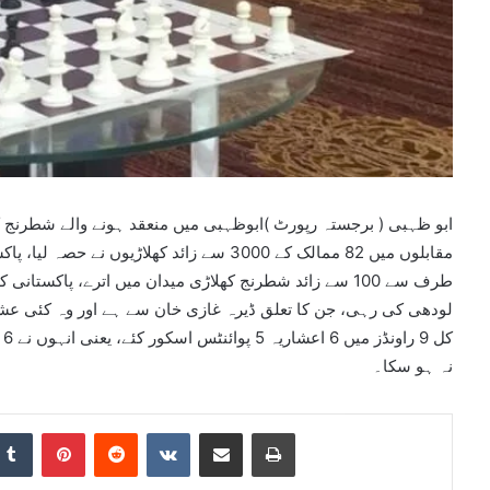
ابو ظہبی ( برجستہ رپورٹ )ابوظہبی میں منعقد ہونے والے شطرنج کے 
طرف سے 100 سے زائد شطرنج کھلاڑی میدان میں اترے، پاکس
لودھی کی رہی، جن کا تعلق ڈیرہ غازی خان سے ہے اور وہ کئی عش
ک
نہ ہو سکا۔
nkedIn
Tumblr
Pinterest
Reddit
VKontakte
Share via Email
Print