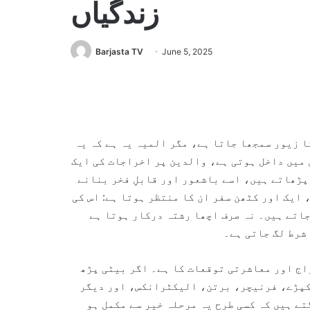
زندگیاں
Barjasta TV
June 5, 2025
ا زیور سمجھا جاتا ہے، مگر المیہ یہ ہے کہ یہ
ل میں داخل ہوتی ہے، والدین پر اخراجات کی ایک
 پڑھاتے ہیں، اسے باشعور اور قابلِ فخر بنانے
 ایک اور کٹھن سفر ان کا منتظر ہوتا ہے: اس کی
جاتے ہیں۔ نہ صرف اچھا رشتہ درکار ہوتا ہے
 شرط لگ جاتی ہے۔
اج اور معاشرتی توقعات کا ہے۔ اگر بیٹی پڑھ
 کپڑے، فرنیچر، برتن، الیکٹرانکس، اور دیگر
تے ہیں کہ کسی طرح یہ مرحلہ خیر سے مکمل ہو