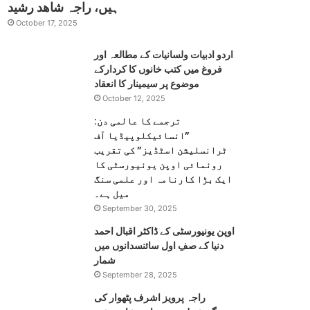
ہیں، راجہ شاھد رشید
October 17, 2025
اردو ادبیات ولسانیات کے مطالعہ اور
فروغ میں کتب خانوں کا کردارکے
موضوع پر سیمینار کا انعقاد
October 12, 2025
ترجمے کا عالمی دن:
”انسائیکلوپیڈیا آف
ٹرانسلیشن اسٹڈیز” کی تقریب
رونمائی اوپن یونیورسٹی کا
ایک بڑا کارنامہ اور علمی سنگ
میل ہے۔
September 30, 2025
اوپن یونیورسٹی کے ڈاکٹر اقبال احمد
دنیا کے صفِ اول سائنسدانوں میں
شمار
September 28, 2025
راجہ پرویز اشرف پٹھوار کی