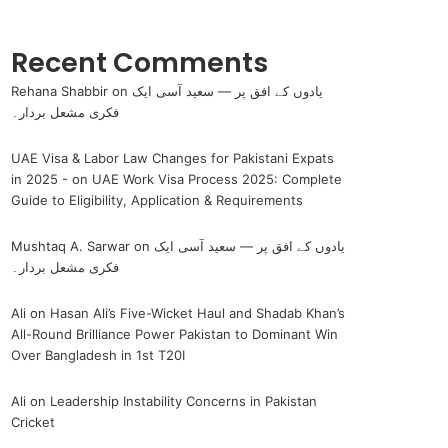
Recent Comments
یادوں کے افق پر — سعید آسی ایک
on
Rehana Shabbir
فکری مشعل بردار۔
UAE Visa & Labor Law Changes for Pakistani Expats
in 2025 -
on
UAE Work Visa Process 2025: Complete
Guide to Eligibility, Application & Requirements
یادوں کے افق پر — سعید آسی ایک
on
Mushtaq A. Sarwar
فکری مشعل بردار۔
Ali
on
Hasan Ali’s Five-Wicket Haul and Shadab Khan’s
All-Round Brilliance Power Pakistan to Dominant Win
Over Bangladesh in 1st T20I
Ali
on
Leadership Instability Concerns in Pakistan
Cricket