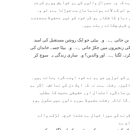
ے کہ وہ سسرال والوں کی ہر خواہش پوری کرے،
 اس کے لائے ہوئے سامان سے جوڑتا ہے، تو وہ
دباؤ کا شکار ہو کر خود کو غیر محفوظ سمجھنے
ں قرض چکاتے رہتے ہیں۔
بن جاتی ہے۔ وہ بیٹی جو ایک روشن مستقبل کی امید
ی زنجیروں میں جکڑ جاتی ہے۔ وہ بیٹا جسے خاندان کی
نے لگتا ہے۔ اور والدین؟ وہ ساری زندگی یہ سوچ کر
ں کو توڑیں جو ہم نے خود اپنے گرد بنائے ہیں۔
کیزہ رشتہ ہے، نہ کہ ایک دن کی نمائش۔ اگر ہم
ں سادگی، اعتدال اور حقیقی محبت کا مطلب
 گا تاکہ رشتے مضبوط ہوں، دلوں میں سکون ہو،
کرنے کی میرا خیال ہے جتنا خرچہ لڑکے والے
ع ہے