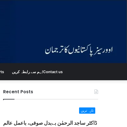
ہم سے رابطہ کریں/Contact us
rts
Recent Posts
تازہ ترین
ڈاکٹر ساجد الرحمٰن بےبدل صوفی، باعمل عالم