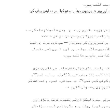
بنے لگتے ہیں۔
ور پھر جہیز بھی دینا ہے، تو کیا ہم نے اپنی بیٹی کو
ھی پیچھے نہیں رہے۔ وہ بھی شادی کو سادگی سے
بارات، میوزک، بینڈ، مہندی کی متعدد
پر تصویروں کی بھرمار — سب کچھ صرف اس لیے
قت میں ساتھ ہوتے ہیں اور نہ ہی کسی دکھ کی
کا ہنر بخوبی جانتے ہیں۔
کا باعث۔ اگر کوئی شخص سادہ سی تقریب میں
ننے کو ملتے ہیں، جیسے: “کوئی مسئلہ تھا؟”،
 کوئی کمی تھی؟”۔ یہ معاشرہ نمود و نمائش کو
ہیں پسِ پشت چلی گئی ہے۔
وتی ہیں، لیکن ان کی بنیاد قرض، دباؤ اور
 میں ڈوبا ہوتا ہے، مگر شادی کے بعد زندگی