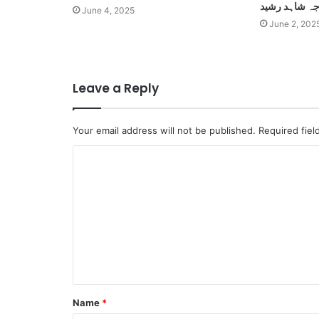
اجہ شاہد رشید
June 4, 2025
June 2, 202
Leave a Reply
Your email address will not be published.
Required fie
C
o
m
m
e
n
t
Name
*
*