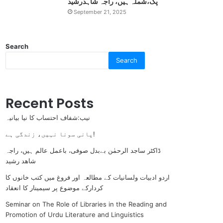
پگ،شملہ ہیں، راجہ شاہدرشید
September 21, 2025
Search
Search
Recent Posts
نیب:شفاف احتساب کا نیا بیانیہ
پانی سونا نہیں، زندگی ہے!
ڈاکٹر ساجد الرحمٰن بےبدل صوفی، باعمل عالم ہیں، راجہ
شاھد رشید
اردو ادبیات ولسانیات کے مطالعہ اور فروغ میں کتب خانوں کا
کردارکے موضوع پر سیمینار کا انعقاد
Seminar on The Role of Libraries in the Reading and
Promotion of Urdu Literature and Linguistics