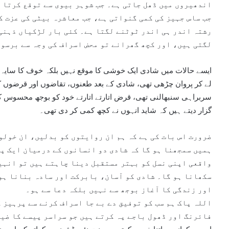
اندھیروں میں ڈھل جاتی ہے۔ جب شوہر بیوی سے توقع کرتا ہ
جب ساس جہیز کی کمی گنواتی ہے، جب معاشرہ بیٹی کی عزت کو
رشتہ اندر ہی اندر ٹوٹنے لگتا ہے۔ کئی بار لڑکیاں ذہنی 
لگتی ہیں، اور کچھ گھرانے تو محض اسراف کی وجہ سے برسو
ایسے حالات میں شادی ایک خوشی کا موقع نہیں بلکہ خوف کا سایہ 
لے کر پروان چڑھی تھی، شادی کے بعد طعنوں، تقاضوں اور قرضوں ک
سربراہی سنبھالنی تھی، قرض اتارتے اتارتے خود کو بوجھ محسوس کر
گزار دیتے ہیں کہ شاید انہوں نے کچھ کمی کر دی تھی۔
ضرورت اس بات کی ہے کہ ہم ان روایتوں کو بدلیں، ان خولو
ہمیں سمجھنا ہو گا کہ شادی دو انسانوں کے درمیان ایک پا
واقعی اپنی نسل کو بہتر مستقبل دینا چاہتے ہیں تو انہی
سکھانا ہو گا۔ شادی کو آسان، بابرکت اور سادہ بنانا ہو
اور زندگی کا آغاز بوجھ سے نہیں بلکہ دعا سے ہو۔
اللہ پاک ہم سب کو توفیق دے بے جا اسراف کرنے سے پرہیز 
فائرنگ اور ڈھول باجے پہ کرتے ہیں جو سراسر پیسے کا ضیا