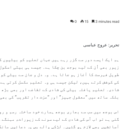
0
15
3 minutes read
تحریر: عروج عباسی
ہم ایک ایسے دور سے گزر رہے ہیں جہاں تعلیم کو بیٹیوں ک
زیور بھی اُن کے لیے بوجھ بن چکا ہے۔ جیسے ہی بیٹی اسکو
طویل فہرست کا آغاز ہو جاتا ہے۔ وہ دل و جان سے بیٹی کو
کی کوشش کرتے ہیں، لیکن جیسے ہی وہ تعلیم مکمل کرتی ہے،
شادی۔ تعلیم یافتہ بیٹی کی شادی کے تقاضے اور بھی بڑھ 
بلکہ ساتھ میں “معقول جہیز” اور “عزت دار تقریب” کی بھی
اس بوجھ میں سب سے بھاری بوجھ ہمارے خود ساختہ رسم و رو
گئی ہے تو اب اُس کی شادی کے لیے سونے کے زیورات، مہنگے
آسائشیں بھی لازم ہو گئیں۔ لڑکی والے بس یہ دعائیں مانگ