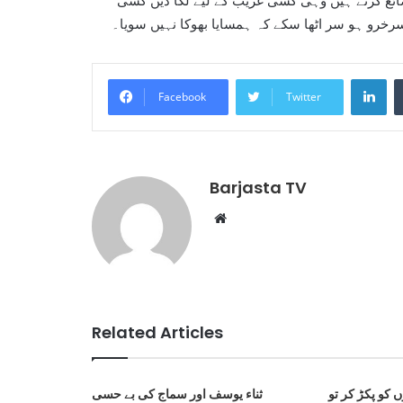
 ضائع کرتے ہیں وہی کسی غریب کے لیے لگا دیں کسی
رخرو ہو سر اٹھا سکے کہ ہمسایا بھوکا نہیں سویا۔
Li
Facebook
Twitter
Barjasta TV
Website
Related Articles
 کو پکڑ کر تو
ثناء یوسف اور سماج کی بے حسی