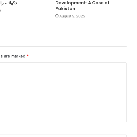
Development: A Case of
دکھائے، ر
Pakistan
5
August 9, 2025
lds are marked
*