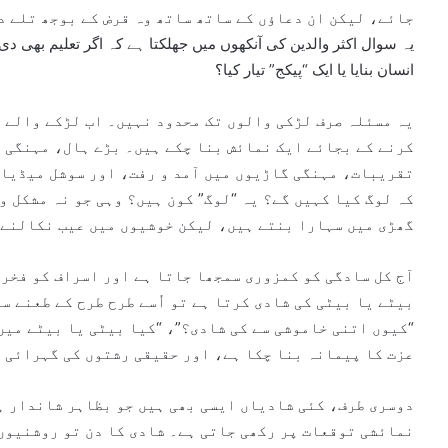
جائے، لیکن ان دعاؤں کے ساتھ ساتھ وہ قرض کے بوجھ تلے د
یہ سوال اکثر والدین کی آنکھوں میں جھلکتا ہے کہ اگر تعلیم بھی دی، ا
انسان بنایا یا ایک “پیکج” تیار کیا؟
یہ مسئلہ صرف لڑکی والوں تک محدود نہیں۔ اب لڑکے والے ب
کرنے کے بجائے ایک نمائش بنا چکے ہیں۔ بڑے ہال، مہنگی 
تقریبات، مہنگی گاڑیوں میں آمد و رفت، اور سوشل میڈیا 
کہ لوگ کیا کہیں گے؟ یہ “لوگ” کون ہیں؟ وہی جو نہ مشکل و
گھڑی میں سہارا بنتے ہیں، لیکن خوشیوں میں عیب نکالنے 
آج کل سادگی کو کمزوری سمجھا جاتا ہے اور اسراف کو فخر 
بیٹے یا بیٹی کی شادی کرتا ہے تو اُسے طرح طرح کے طعنے س
“کیوں اتنی خاموشی سے کی شادی؟”، “کیا بیٹی یا بیٹے میں
عزت کا پیمانہ بنا چکا ہے، اور حقیقی رشتوں کی گہرائی ک
دوسری طرف، کئی شادیاں ایسی بھی ہیں جو بظاہر شاندار ہ
نمائشی توقعات پر رکھی جاتی ہے۔ شادی کا دن تو روشنیوں