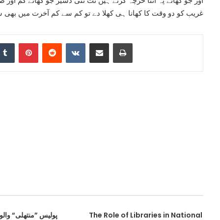
اور جو کھانے پہ اتنا خرچہ کرتے ہیں نت نئی ڈشیز جو کھاتے کم اور
غریب کو دو وقت کا کھانا ہی کھلا دے تو کم سے کم آخرت میں بھی س
nkedIn
Tumblr
Pinterest
Reddit
VKontakte
Share via Email
Print
The Role of Libraries in National
پولیس ”منتھلی“ والوں