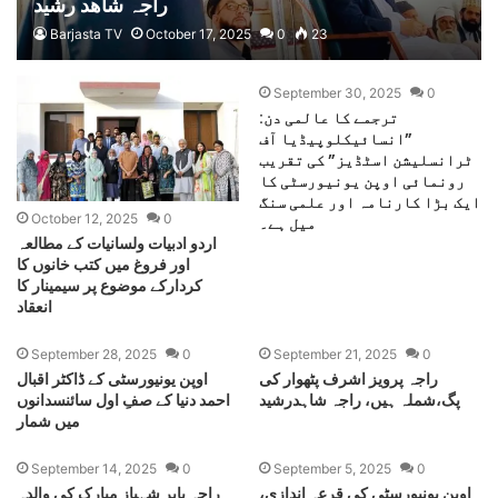
راجہ شاھد رشید
Barjasta TV
October 17, 2025
0
23
September 30, 2025
0
ترجمے کا عالمی دن:
”انسائیکلوپیڈیا آف
ٹرانسلیشن اسٹڈیز” کی تقریب
رونمائی اوپن یونیورسٹی کا
ایک بڑا کارنامہ اور علمی سنگ
October 12, 2025
0
میل ہے۔
اردو ادبیات ولسانیات کے مطالعہ
اور فروغ میں کتب خانوں کا
کردارکے موضوع پر سیمینار کا
انعقاد
September 28, 2025
0
September 21, 2025
0
راجہ پرویز اشرف پٹھوار کی
اوپن یونیورسٹی کے ڈاکٹر اقبال
پگ،شملہ ہیں، راجہ شاہدرشید
احمد دنیا کے صفِ اول سائنسدانوں
میں شمار
September 14, 2025
0
September 5, 2025
0
اوپن یونیورسٹی کی قرعہ اندازی،
راجہ بابر شہباز مبارک کی والدہ