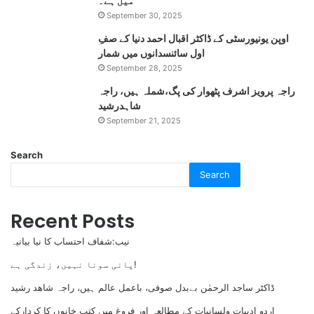
میل ہے۔
September 30, 2025
اوپن یونیورسٹی کے ڈاکٹر اقبال احمد دنیا کے صفِ
اول سائنسدانوں میں شمار
September 28, 2025
راجہ پرویز اشرف پٹھوار کی پگ،شملہ ہیں، راجہ
شاہدرشید
September 21, 2025
Search
Search
Recent Posts
نیب:شفاف احتساب کا نیا بیانیہ
پانی سونا نہیں، زندگی ہے!
ڈاکٹر ساجد الرحمٰن بےبدل صوفی، باعمل عالم ہیں، راجہ شاھد رشید
اردو ادبیات ولسانیات کے مطالعہ اور فروغ میں کتب خانوں کا کردارکے