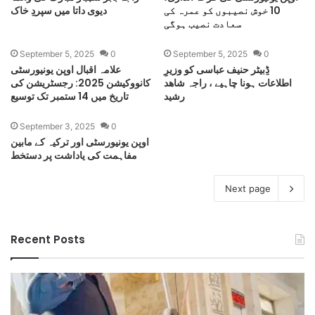
10 خوش نصیبوں کو عمرہ کی
دیوی داتا میں سپردِ خاک
سعادت نصیب ہوگی
September 5, 2025
0
September 5, 2025
0
ڈِبیٹر حنیف عباسی کو وزیرِ
علامہ اقبال اوپن یونیورسٹی
اطلاعات ہونا چاہیے ، راجہ شاھد
کانووکیشن 2025: رجسٹریشن کی
رشید
تاریخ میں 14 ستمبر تک توسیع
September 3, 2025
0
اوپن یونیورسٹی اور ترکیہ کے مابین
مفاہمت کی یاداشت پر دستخط
Next page
Recent Posts