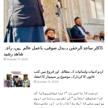
ڈاکٹر ساجد الرحمٰن بےبدل صوفی، باعمل عالم ہیں، راجہ
شاھد رشید
October 17, 2025
اردو ادبیات ولسانیات کے مطالعہ اور فروغ میں کتب
خانوں کا کردارکے موضوع پر سیمینار کا انعقاد
October 12, 2025
ترجمے کا عالمی دن: ”انسائیکلوپیڈیا آف
ٹرانسلیشن اسٹڈیز” کی تقریب رونمائی اوپن
یونیورسٹی کا ایک بڑا کارنامہ اور علمی سنگ