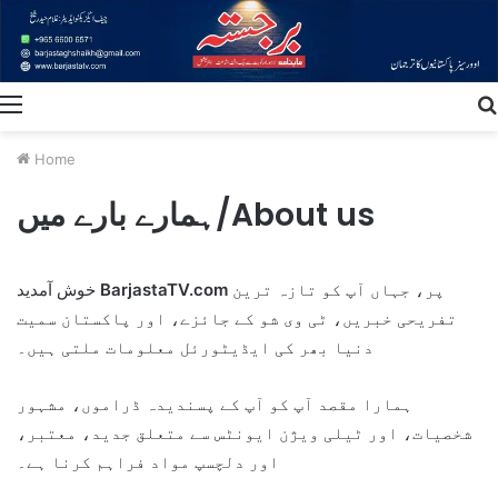
Menu
Home
ہمارے بارے میں/About us
خوش آمدید
BarjastaTV.com
پر، جہاں آپ کو تازہ ترین
تفریحی خبریں، ٹی وی شو کے جائزے، اور پاکستان سمیت
دنیا بھر کی ایڈیٹورئل معلومات ملتی ہیں۔
ہمارا مقصد آپ کو آپ کے پسندیدہ ڈراموں، مشہور
شخصیات، اور ٹیلی ویژن ایونٹس سے متعلق جدید، معتبر،
اور دلچسپ مواد فراہم کرنا ہے۔