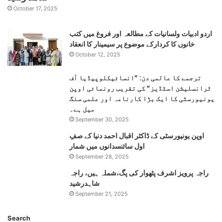
October 17, 2025
اردو ادبیات ولسانیات کے مطالعہ اور فروغ میں کتب
خانوں کا کردارکے موضوع پر سیمینار کا انعقاد
October 12, 2025
ترجمے کا عالمی دن: ”انسائیکلوپیڈیا آف
ٹرانسلیشن اسٹڈیز” کی تقریب رونمائی اوپن
یونیورسٹی کا ایک بڑا کارنامہ اور علمی سنگ
میل ہے۔
September 30, 2025
اوپن یونیورسٹی کے ڈاکٹر اقبال احمد دنیا کے صفِ
اول سائنسدانوں میں شمار
September 28, 2025
راجہ پرویز اشرف پٹھوار کی پگ،شملہ ہیں، راجہ
شاہدرشید
September 21, 2025
Search