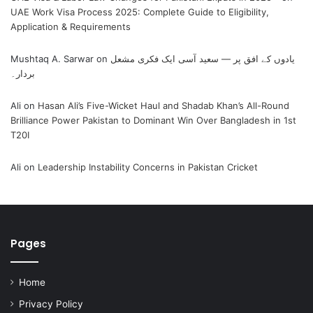
UAE Work Visa Process 2025: Complete Guide to Eligibility,
Application & Requirements
Mushtaq A. Sarwar
on
یادوں کے افق پر — سعید آسی ایک فکری مشعل
بردار۔
Ali
on
Hasan Ali’s Five-Wicket Haul and Shadab Khan’s All-Round
Brilliance Power Pakistan to Dominant Win Over Bangladesh in 1st
T20I
Ali
on
Leadership Instability Concerns in Pakistan Cricket
Pages
Home
Privacy Policy