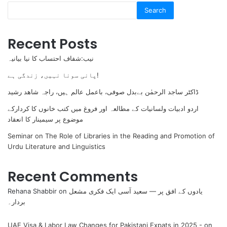
Search
Recent Posts
نیب:شفاف احتساب کا نیا بیانیہ
پانی سونا نہیں، زندگی ہے!
ڈاکٹر ساجد الرحمٰن بےبدل صوفی، باعمل عالم ہیں، راجہ شاھد رشید
اردو ادبیات ولسانیات کے مطالعہ اور فروغ میں کتب خانوں کا کردارکے
موضوع پر سیمینار کا انعقاد
Seminar on The Role of Libraries in the Reading and Promotion of
Urdu Literature and Linguistics
Recent Comments
Rehana Shabbir
on
یادوں کے افق پر — سعید آسی ایک فکری مشعل
بردار۔
UAE Visa & Labor Law Changes for Pakistani Expats in 2025 -
on