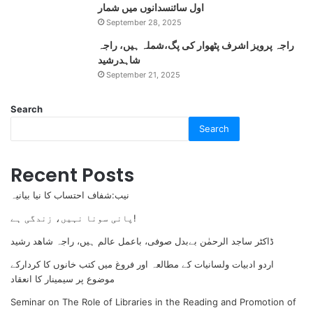
اول سائنسدانوں میں شمار
September 28, 2025
راجہ پرویز اشرف پٹھوار کی پگ،شملہ ہیں، راجہ
شاہدرشید
September 21, 2025
Search
Search
Recent Posts
نیب:شفاف احتساب کا نیا بیانیہ
پانی سونا نہیں، زندگی ہے!
ڈاکٹر ساجد الرحمٰن بےبدل صوفی، باعمل عالم ہیں، راجہ شاھد رشید
اردو ادبیات ولسانیات کے مطالعہ اور فروغ میں کتب خانوں کا کردارکے
موضوع پر سیمینار کا انعقاد
Seminar on The Role of Libraries in the Reading and Promotion of