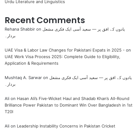
Urdu Literature and Linguistics
Recent Comments
یادوں کے افق پر — سعید آسی ایک فکری مشعل
on
Rehana Shabbir
بردار۔
UAE Visa & Labor Law Changes for Pakistani Expats in 2025 -
on
UAE Work Visa Process 2025: Complete Guide to Eligibility,
Application & Requirements
یادوں کے افق پر — سعید آسی ایک فکری مشعل
on
Mushtaq A. Sarwar
بردار۔
Ali
on
Hasan Ali’s Five-Wicket Haul and Shadab Khan’s All-Round
Brilliance Power Pakistan to Dominant Win Over Bangladesh in 1st
T20I
Ali
on
Leadership Instability Concerns in Pakistan Cricket