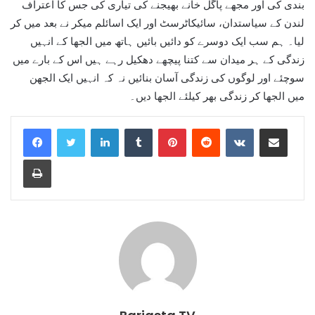
بندی کی اور مجھے پاگل خانے بھیجنے کی تیاری کی جس کا اعتراف
لندن کے سیاستدان، سائیکاٹرسٹ اور ایک اسائلم میکر نے بعد میں کر
لیا۔ ہم سب ایک دوسرے کو دائیں بائیں ہاتھ میں الجھا کے انہیں
زندگی کے ہر میدان سے کتنا پیچھے دھکیل رہے ہیں اس کے بارے میں
سوچئے اور لوگوں کی زندگی آسان بنائیں نہ کہ انہیں ایک الجھن
میں الجھا کر زندگی بھر کیلئے الجھا دیں۔
LinkedIn
Tumblr
Pinterest
Reddit
VKontakte
Share via Email
Print