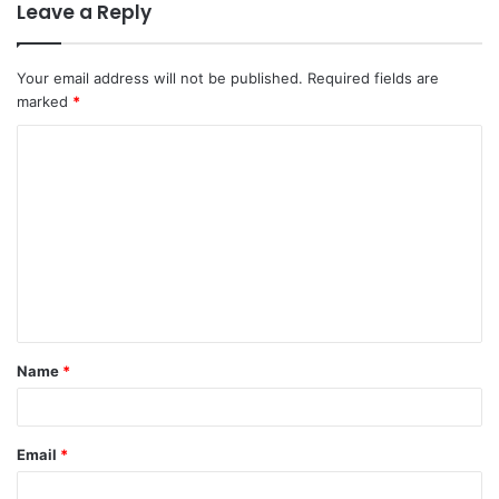
Leave a Reply
Your email address will not be published.
Required fields are
marked
*
C
o
m
m
e
n
t
Name
*
*
Email
*