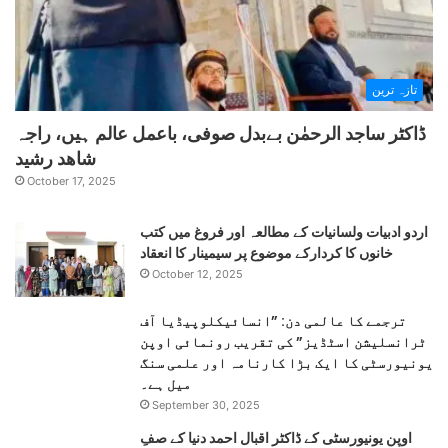
تازہ ترین
ڈاکٹر ساجد الرحمٰن بےبدل صوفی، باعمل عالم ہیں، راجہ
شاھد رشید
October 17, 2025
اردو ادبیات ولسانیات کے مطالعہ اور فروغ میں کتب
خانوں کا کردارکے موضوع پر سیمینار کا انعقاد
October 12, 2025
ترجمے کا عالمی دن: ”انسائیکلوپیڈیا آف
ٹرانسلیشن اسٹڈیز” کی تقریب رونمائی اوپن
یونیورسٹی کا ایک بڑا کارنامہ اور علمی سنگ
میل ہے۔
September 30, 2025
اوپن یونیورسٹی کے ڈاکٹر اقبال احمد دنیا کے صفِ