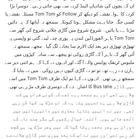
ان کے بچوں کی شادیاں اٹینڈ کرنے سے بھی جاتی رہی۔ دوسرا بڑا
مسئلہ نقشے یا Tom Tom کو Follow کرنے کا ہوا۔نقشے کو دیکھ کر
کسی جگہ جانا بہت مشکل ہوتا کیونکہ سمجھ نہ آیاتھا کہ یہ دائیں
مڑنا ہے یا بائیں۔ شروع شروع میں گاڑی چلانی شروع کی گھر سے
باہر الفورڈلین لندن پہ پوری چنے لینے گئی تو واپسی پہ Tom Tom
تھوڑی تھوڑی دیر بعد ایک الارم سا بجانے لگ گیا۔ مجھے سمجھ نہ
آئی گھر کے باہر آ کے گاڑی روکی تو پیچھے سے سادہ کپڑوں میں
ملبوس ٹریفک پولیس والے آ گئے اور انہوں نے کہا کہ ہم اتنی دیر سے
ہارن دے رہے تھے تو تم نے گاڑی کیوں نہیں روکی۔ میں نے بتایا کہ
میں اسے Tom Tom سمجھ رہی تھی۔ انہوں نے کہا تم ایک طرف
کا اشارہ دے کے دوسری طرف مڑ رہی تھی۔ Bus lane میں گاڑی
چلا رہی تھی اور ہم سمجھ رہے تھے کہ کوئی شراب پی کے
گاڑی چلا رہی ہے تمہیں پتہ ہے کہ تم سڑک پہ کیا کر رہی
تھی۔ میں نے انہیں بتایا معذرت میں دائیںبائیں میں
الجھ جاتی ہوں۔ آئندہ خیال رکھوں گی مگر چند ماہ کے
دوران ہی پھر مجھے روکا گیا کہ میں پھر سڑک پہ ہی کچھ
کر رہی تھی اور میں نے اس کے بعد پوری عمر گاڑی چلانے سے