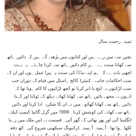
ثمینہ رحمت منال
بچپن سے سن رہے ہیں اور کتابوں میں پڑھتے آئے ہیں کہ دائیں ہاتھ
سے کھانا سنت ہے۔ ہر کام دائیں ہاتھ سے کرنا چاہئے۔ یہ بہت
اچھی بات ہے کہ ہم اپنے نبیۖ کی سنت پہ پیرا عمل ہوں اور ان کے
سب احکامات جانیے۔ کنیئرڈ کالج ہاسٹل میں قیام کے دوران جب
سب لڑکیوں نے لنچ یا ڈنر کرنا تو کچھ لڑکیوں کا کام ہوتا تھا کہ
انہوں نے مجھے بائیں ہاتھ سے کھانا کھاتے دیکھ کے ٹوکنا اور کہنا
دائیں ہاتھ سے کھانا کھائو۔ میں نے ان کا شکریہ ادا کرنا اور دائیں
ہاتھ سے کھانے کی کوشش کرنا۔ 1998 میں گرل گائیڈ کیمپ کیلئے
انگلینڈ آئی اور پھر بھائی کے گھر آئی۔ قسمت نے اس ملک میں رہنا
لکھا ہوا تھا۔ آہستہ آہستہ ڈرائیونگ سیکھنی شروع کی۔ اٹھ دفعہ
ڈرائیونگ ٹیسٹ فیل کرنے کے بعد بالآخر ڈرائیونگ ٹیسٹ پاس کر لیا