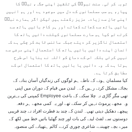
توبہ کر لی۔ سنت نبویۖ کی تلقین اپنی جگہ، نبیۖ کا
پیار، ہم سب مسلمانوں کے دل میں موجود ہے اور ہم انہیں
اپنی جان سے زیادہ عزیز رکھتے ہیں لیکن اگر ہمارے نبیۖ
بائیں ہاتھ سے کھاتے کھاتے اور ہر کام بائیں ہاتھ سے
کرتے تو کیا ہم سارے مسلمانوں کیلئے دائیں ہاتھ کا
استعمال ناگزیر کر دیتے جبکہ سائنس ثابت کر چکی ہے کہ
انسان اپنے دائیں بائیں ہاتھ کا استعمال اپنی مرضی سے
نہیں کرتی بلکہ اس کے دماغ کو اللہ نے بنایا اس طرح
ہوتا ہے کہ وہ دائیں یا بائیں ہاتھ کا استعمال اس کے
مطابق کرتا ہے۔
کیا مسلمان ہونے کے ناطے ہم لوگوں کی زندگیاں آسان بنانے کے
بجائے مشکل کرتے رہیں گے۔ لندن میں قیام کے دوران میں اپنی
کمپنی کی بہترین Employee تھی مگر گاڑی نہ چلا سکنے کے باعث
وہ مجھے پرموٹ نہیں کر سکتے تھے اور یہ کمی مجھے ہر دفعہ
پیچھے دھکیل دیتی تھی۔ لندن کے چند بد فطرت افراد نے چند قریبی
دوستوں سے لفٹ لینے کی بات اور چند گھٹیا باتیں خط میں لکھ کے
میرے بچے چھیننے، شاعری چوری کرنے، کالم ہتھیانے کی منصوبہ