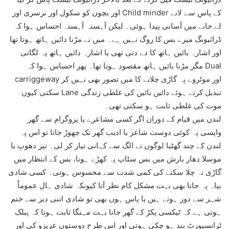
اور بچوں کو سکول اور نرسری اور Child minder کے پاس سے لانے
لے جانے میں آسانی پیدا ہوئی۔ لیکن آہستہ آہستہ احساس ہوا کہ
ڈرائیونگ میرے بس کا روگ نہیں ہے۔ میں نے مڑنا دائیں ہاتھ ہوتا تھا
اور اشارہ بائیں ہاتھ کا دے دتی تھی یا اشارہ دائیں ہاتھ پہ لگاتی
مگر مڑنا بائیں ہاتھ مقصود ہوتا تھا۔ پھر احساس ہوا کہ Dual
carriggeway اور موٹروے پہ گاڑی چلانے کا میں تصور بھی نہیں کر
سکتی کیوں Lane تبدیل کرتے ہوئے دائیں بائیں کی غلطی زندگی
موت کی غلطی ثابت ہو سکتی تھی۔
لندن میں قیام کے دوران اگر کسی مشاعرے یا پروگرام سے گھر
واپسی پہ کوئی دوست شاعر یا ادیب گھر تک چھوڑ جاتا تو اس پہ
لندن کے چند گھٹیا لوگوں نے الگ سے کہانی تیار کر لی۔ تیز دھوپ یا
موسلا دھار بارش میں بس سٹاپ پہ کھڑے ہونا، بس کے انتظار میں
گاڑی نہ چلا سکنے کی کمی شدت سے محسوس ہوتی۔ کسی شادی
بیاہ پہ جانا بھی بہت مشکل کام نظر آتا کیونکہ شادی ہال عموماً
شہر سے دور ہوتے ہیں یا پاس ہوں بھی تو شادی اتنی دیر سے ختم
ہوتی ہے کہ ٹیکسی پکڑ کے گھر جانا بہت مہنگا ثابت ہوتا کہ پبلک
ٹرانسپورٹ بند ہو چکی ہوتی اور اس طرح دوستوں عزیزو کی اور