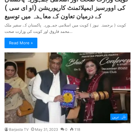
کی اوورسیز ایمپلائمنٹ کارپوریشن (او ای سی )
کے درمیان تعاون کے معاہدہ میں توسیع
کویت ( برجستہ نیوز ) کویت میں اسلامی جمہوریہ پاکستان کے سفیر ملک
محمد فاروق اور کویت کی وزارت صحت…
Read More »
تازہ ترین
Barjasta TV
May 31, 2023
0
118