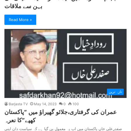
بہن سے ملاقات
Read More »
تازہ ترین
Barjasta TV
May 14, 2023
0
100
عمران کی گرفتاری،جلائو گھیراؤ میں “پاکستان
کھپے”کا نعرہ
صفدرعلی خاں پاکستان میں اب یہ معمول بن گیا ہے کہ سیاست دان اپنی