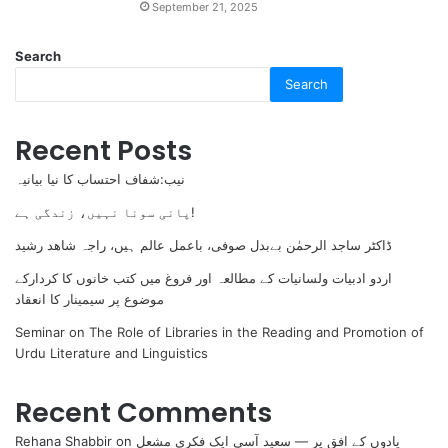
September 21, 2025
Search
Search
Recent Posts
نیب:شفاف احتساب کا نیا بیانیہ
پانی سونا نہیں، زندگی ہے!
ڈاکٹر ساجد الرحمٰن بےبدل صوفی، باعمل عالم ہیں، راجہ شاھد رشید
اردو ادبیات ولسانیات کے مطالعہ اور فروغ میں کتب خانوں کا کردارکے
موضوع پر سیمینار کا انعقاد
Seminar on The Role of Libraries in the Reading and Promotion of
Urdu Literature and Linguistics
Recent Comments
یادوں کے افق پر — سعید آسی ایک فکری مشعل
on
Rehana Shabbir