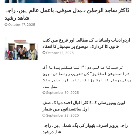
ڈاکٹر ساجد الرحمٰن بےبدل صوفی، باعمل عالم ہیں، راجہ
شاھد رشید
October 17, 2025
اردو ادبیات ولسانیات کے مطالعہ اور فروغ میں کتب
خانوں کا کردارکے موضوع پر سیمینار کا انعقاد
October 12, 2025
ترجمے کا عالمی دن: ”انسائیکلوپیڈیا آف
ٹرانسلیشن اسٹڈیز” کی تقریب رونمائی اوپن
یونیورسٹی کا ایک بڑا کارنامہ اور علمی سنگ
میل ہے۔
September 30, 2025
اوپن یونیورسٹی کے ڈاکٹر اقبال احمد دنیا کے صفِ
اول سائنسدانوں میں شمار
September 28, 2025
راجہ پرویز اشرف پٹھوار کی پگ،شملہ ہیں، راجہ
شاہدرشید