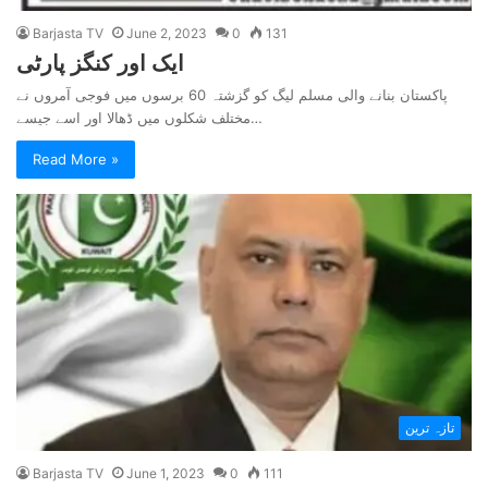
Barjasta TV
June 2, 2023
0
131
ایک اور کنگز پارٹی
پاکستان بنانے والی مسلم لیگ کو گزشتہ 60 برسوں میں فوجی آمروں نے
مختلف شکلوں میں ڈھالا اور اسے جیسے…
Read More »
تازہ ترین
Barjasta TV
June 1, 2023
0
111