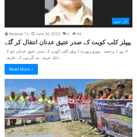
تازہ ترین
Barjasta TV
June 26, 2023
0
94
پیپلز کلب کویت کے صدر عتیق عدنان انتقال کر گئے
لاہور ( برجستہ بیورو رپورٹ ) پیپلز کلب کویت کے صدر عتیق عدنان جو کہ
ایک عرصہ سےگردوں کے عارضہ…
Read More »