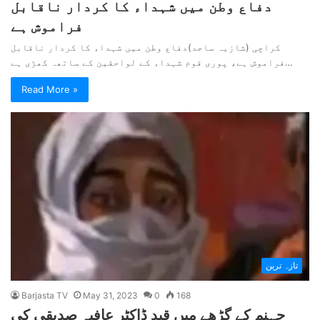
دفاع وطن میں شہداء کا کردار ناقابل
فراموش ہے
کراچی (شازیہ ساجد)دفاع وطن میں شہداء کا کردار ناقابل
فراموش ہے، پوری قوم شہداء کے لواحقین کے ساتھہ کھڑی ہے…
Read More »
تازہ ترین
Barjasta TV
May 31, 2023
0
168
جہنم کے گڑھے میں قید ڈاکٹر عافیہ صدیقی کی