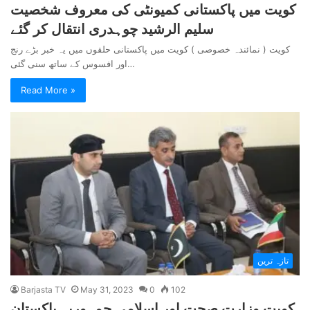
کویت میں پاکستانی کمیونٹی کی معروف شخصیت
سلیم الرشید چوہدری انتقال کر گئے
کویت ( نمائندہ خصوصی ) کویت میں پاکستانی حلقوں میں یہ خبر بڑے رنج
اور افسوس کے ساتھ سنی گئی…
Read More »
تازہ ترین
Barjasta TV
May 31, 2023
0
102
کویت وزارت صحت اور اسلامی جمہوریہ پاکستان