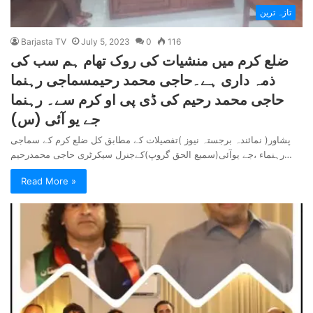
تازہ ترین
Barjasta TV
July 5, 2023
0
116
ضلع کرم میں منشیات کی روک تھام ہم سب کی
ذمہ داری ہے۔حاجی محمد رحیمسماجی رہنما
حاجی محمد رحیم کی ڈی پی او کرم سے۔ رہنما
جے یو آئی (س)
پشاور( نمائندہ برجستہ نیوز )تفصیلات کے مطابق کل ضلع کرم کے سماجی
رہنماء ،جے یوآئی(سمیع الحق گروپ)کےجنرل سیکرٹری حاجی محمدرحیم…
Read More »