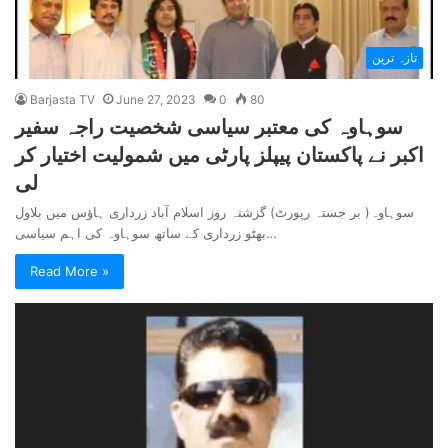
تازہ ترین
Barjasta TV
June 27, 2023
0
80
سوہاوہ کی معتبر سیاسی شخصیت راجہ سفیر
اکبر نے پاکستان پیپلز پارٹی میں شمولیت اختیار کر
لی
سوہاوہ( بر جستہ رپورٹ) گزشتہ روز اسلام آباد زرداری ہاؤس میں بلاول
بھٹو زرداری کے ساتھ سوہاوہ کی اہم سیاسی…
Read More »