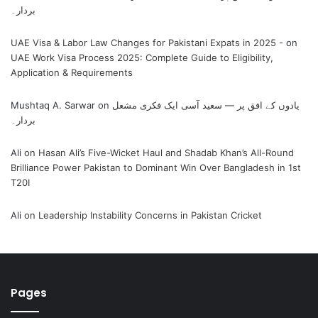
بردار۔
UAE Visa & Labor Law Changes for Pakistani Expats in 2025 -
on
UAE Work Visa Process 2025: Complete Guide to Eligibility,
Application & Requirements
یادوں کے افق پر — سعید آسی ایک فکری مشعل
on
Mushtaq A. Sarwar
بردار۔
Ali
on
Hasan Ali’s Five-Wicket Haul and Shadab Khan’s All-Round
Brilliance Power Pakistan to Dominant Win Over Bangladesh in 1st
T20I
Ali
on
Leadership Instability Concerns in Pakistan Cricket
Pages